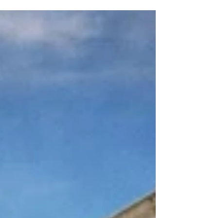
inusualmente franca, el Secretario General
de la ONU reconoció que la organización
carece de poder real para imponer reglas
a una tecnología que ya influye en
elecciones, conflictos y equilibrios de
poder. La brecha entre ambición y
autoridad quedó expuesta.