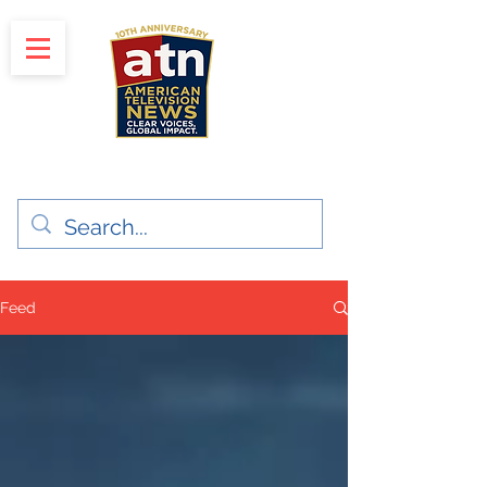
"Clear Voices. Global Impact"
News & Media Production
Feed