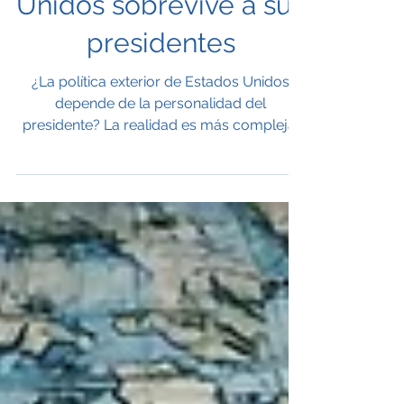
Por qué la política
exterior de Estados
Unidos sobrevive a sus
presidentes
¿La política exterior de Estados Unidos
depende de la personalidad del
presidente? La realidad es más compleja.
En este análisis, Ahmed Fathi explica cómo
las instituciones, los tribunales, el
Congreso y las alianzas siguen moldeando
la política exterior más allá de quien ocupe
la Casa Blanca.