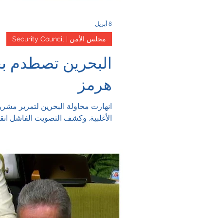
8 أبريل
مجلس الأمن | Security Council
البحرين تصطدم بج
هرمز
Archive
انهارت محاولة البحرين لتمرير مشر
الأغلبية. وكشف التصويت الفاشل انق