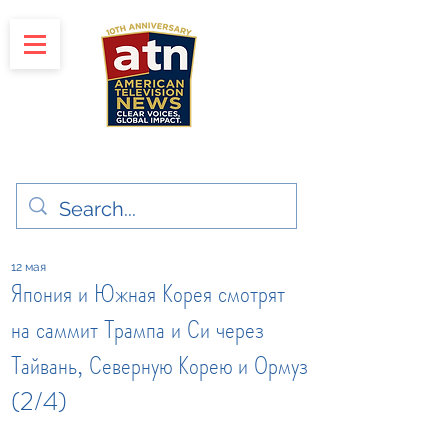
"Clear Voices. Global Impact"
News & Media Production
12 мая
Япония и Южная Корея смотрят
на саммит Трампа и Си через
Тайвань, Северную Корею и Ормуз
(2/4)