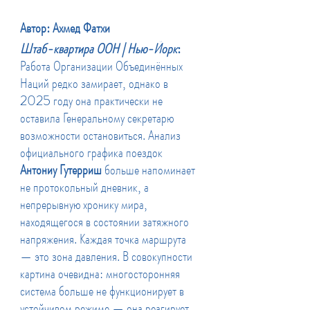
Автор: Ахмед Фатхи
Штаб-квартира ООН | Нью-Йорк
: 
Работа Организации Объединённых 
Наций редко замирает, однако в 
2025 году она практически не 
оставила Генеральному секретарю 
возможности остановиться. Анализ 
официального графика поездок 
Антониу Гутерриш
 больше напоминает 
не протокольный дневник, а 
непрерывную хронику мира, 
находящегося в состоянии затяжного 
напряжения. Каждая точка маршрута 
— это зона давления. В совокупности 
картина очевидна: многосторонняя 
система больше не функционирует в 
устойчивом режиме — она реагирует, 