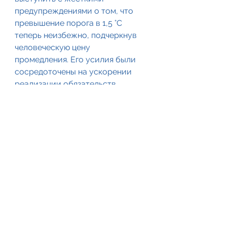
предупреждениями о том, что 
превышение порога в 1,5 °C 
теперь неизбежно, подчеркнув 
человеческую цену 
промедления. Его усилия были 
сосредоточены на ускорении 
реализации обязательств, 
сокращении дефицита 
климатического 
финансирования, защите лесов 
и усилении ответственности 
правительств, финансовых 
институтов и крупнейших 
эмитентов.
Особое значение этому 
маршруту придаёт внутреннее 
состояние самой ООН. В 