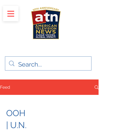
"Clear Voices. Global Impact"
News & Media Production
Feed
ООН
| U.N.