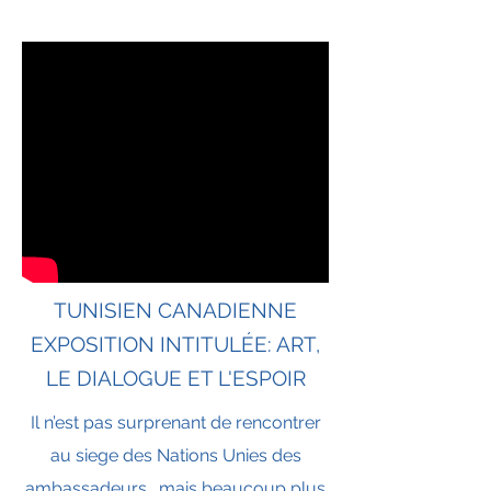
TUNISIEN CANADIENNE
EXPOSITION INTITULÉE: ART,
LE DIALOGUE ET L'ESPOIR
Il n’est pas surprenant de rencontrer
au siege des Nations Unies des
ambassadeurs… mais beaucoup plus