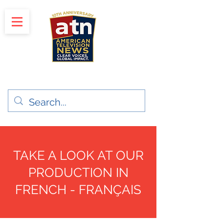
"Clear Voices. Global Impact"
News & Media Production
TAKE A LOOK AT OUR
PRODUCTION IN
FRENCH - FRANÇAIS