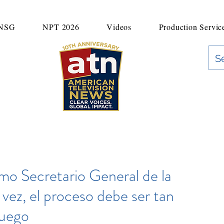
UNSG
NPT 2026
Videos
Production Servic
"Clear Voices. Global Impact"
News & Media Production
ximo Secretario General de la
z, el proceso debe ser tan
juego