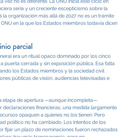
 vez no es diferente. La ONU inicia este ciclo en 
nciera seria y un creciente escepticismo sobre la 
irá la organización más allá de 2027 no es un trámite 
de ONU en la que los Estados miembros todavía dicen 
nio parcial
eneral era un ritual opaco dominado por los cinco 
puerta cerrada y sin exposición pública. Esa falta 
do los Estados miembros y la sociedad civil 
ones públicas de visión, audiencias televisadas e 
ta etapa de apertura —aunque incompleta— 
r declaraciones financieras, una medida largamente 
cursos opaquen a quienes no los tienen. Pero 
ad político no ha cambiado. Los intentos de los 
r fijar un plazo de nominaciones fueron rechazados 
laro: hay más transparencia, pero no 