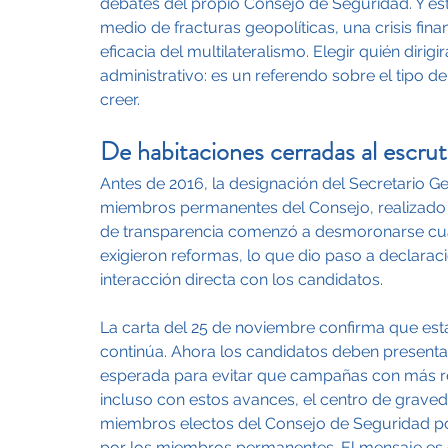
debates del propio Consejo de Seguridad. Y esta
medio de fracturas geopolíticas, una crisis fina
eficacia del multilateralismo. Elegir quién dirig
administrativo: es un referendo sobre el tipo 
creer.
De habitaciones cerradas al escruti
Antes de 2016, la designación del Secretario G
miembros permanentes del Consejo, realizado a 
de transparencia comenzó a desmoronarse cuan
exigieron reformas, lo que dio paso a declaraci
interacción directa con los candidatos.
La carta del 25 de noviembre confirma que es
continúa. Ahora los candidatos deben presenta
esperada para evitar que campañas con más re
incluso con estos avances, el centro de graved
miembros electos del Consejo de Seguridad po
por los miembros permanentes. El mensaje es c