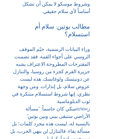
وشروط موسكو لا يمكن أن تشكل 
أساساً لأي سلام حقيقي.
مطالب بوتين: سلام أم 
استسلام؟
وراء البيانات الرسمية، خيّم الموقف 
الروسي على أجواء القمة. فقد تضمنت 
المقترحات المطروحة الاعتراف بشبه 
جزيرة القرم كجزء من روسيا، والتنازل 
عن دونيتسك ولوغانسك. هذه ليست 
عروض سلام، بل إنذارات. ومن وجهة 
نظري، إنها شروط استسلام متنكرة في 
ثوب الدبلوماسية.
زеленسكي كان حاسماً: “مسألة 
الأراضي ستبقى بيني وبين بوتين”. 
بالنسبة له، ليست هذه مجرد كلمات؛ بل 
مسألة بقاء. فالتنازل لن ينهي الحرب، بل 
سيمحو سيادة أوكرانيا.