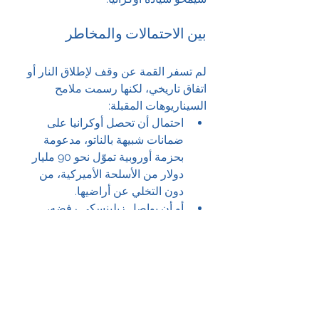
بين الاحتمالات والمخاطر
لم تسفر القمة عن وقف لإطلاق النار أو 
اتفاق تاريخي، لكنها رسمت ملامح 
السيناريوهات المقبلة:
احتمال أن تحصل أوكرانيا على 
ضمانات شبيهة بالناتو، مدعومة 
بحزمة أوروبية تموّل نحو 90 مليار 
دولار من الأسلحة الأميركية، من 
دون التخلي عن أراضيها.
أو أن يواصل زيلينسكي رفضه، 
ويثبت الموقف الأوروبي، لتستمر 
الحرب مع تضاعف معاناة المدنيين.
وهناك سيناريو وقف إطلاق النار 
كخطوة أولى، لكنه يظل مشكوكاً 
فيه مع استمرار روسيا في قصف 
المدن الأوكرانية.