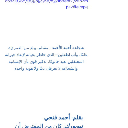
c6044f78c74875b5474e7d371b0ebf/720p/m
p4/file.mp4
شجاعة 
أحمد الأحمد
—مسلم، يبلغ من العمر 43 
عامًا، وأب لطفلين—الذي خاطر بحياته لإنقاذ جيرانه 
المحتفلين بعيد حانوكا، تذكير قوي بأن الإنسانية 
والشجاعة لا تعرفان دينًا ولا هوية واحدة.
بقلم: أحمد فتحي
نيويورك
: 
كان من المفترض أن 