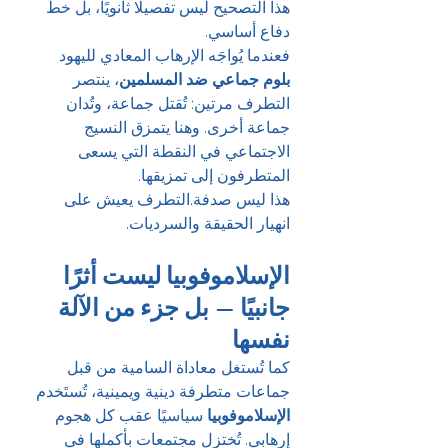
هذا التصحيح ليس تفصيلًا ثانويًا، بل خط 
دفاع أساسي.
فعندما يُواجَه الإرهاب المعادي لليهود 
بلوم جماعي ضد المسلمين
، ينتصر 
التطرف مرتين: تُقتل جماعة، وتُدان 
جماعة أخرى. وهنا يتمزق النسيج 
الاجتماعي في النقطة التي يسعى 
المتطرفون إلى تمزيقها.
هذا ليس صدفة.التطرف يعيش على 
انهيار الحقيقة والسرديات.
الإسلاموفوبيا ليست أثرًا 
جانبيًا — بل جزء من الآلة 
نفسها
كما تُستغل معاداة السامية من قبل 
جماعات متطرفة دينية ويمينية، تُستَخدم 
الإسلاموفوبيا
 سياسيًا عقب كل هجوم 
إرهابي. تُختزل مجتمعات بأكملها في 