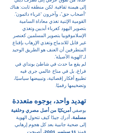
إلى هيمنة ثقافية. لكن منطقه ثابت: هناك 
“أصحاب حق”، وآخرون “غرباء دائمون”.
القومية الإثنية تغذي معاداة السامية 
بتصوير اليهود كغرباء أبديين.وتغذي 
الإسلاموفوبيا بتصوير المسلمين كعنصر 
غير قابل للاندماج.وتغذي الإرهاب بإقناع 
المتطرفين أن العنف هو الطريق الوحيد 
لـ“الهوية الأصيلة”.
لم يقع ما حدث في شاطئ بونداي في 
فراغ، بل في مناخ عالمي جرى فيه 
تطبيع أفكار إقصائية، وتبييضها سياسيًا، 
وتضخيمها رقميًا.
تهديد واحد، بوجوه متعددة
بوصفي 
أمريكيًا من أصل مصري وخلفية 
مسلمة
، أدرك جيدًا كيف تتحول الهوية 
إلى ضحية جانبية بعد كل هجوم إرهابي. 
فمنذ 
11 سبتمبر 2001
، أصبحت 