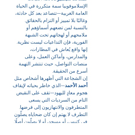
الإسلاموفوبيا سمة متكررة في الحياة 
العامة الغربية—تتصاعد بعد كل حادثة، 
وغالبًا بلا تمييز أو التزام بالحقائق.
بالنسبة لمن تضعهم أسماؤهم أو 
ملامحهم أو لهجاتهم تحت الشبهة 
الفورية، فإن التداعيات ليست نظرية. 
إنها واقع يُعاش في المطارات، 
والمدارس، وأماكن العمل، وعلى 
منصات التواصل، حيث تنتشر التهمة 
أسرع من الحقيقة.
إن الشجاعة التي أظهرها أشخاص مثل 
أحمد الأحمد
—الذي خاطر بحياته لإيقاف 
هجوم معادٍ لليهود—تقف على النقيض 
التام من السرديات التي يسعى 
المتطرفون والانتهازيون إلى فرضها.
التطرف لا يهتم إن كان ضحاياه يصلّون 
في كنيس، أو مسجد، أو لا يصلّون أصلًا. 
لا يعترف بالحدود. لا يحترم التقاليد. 