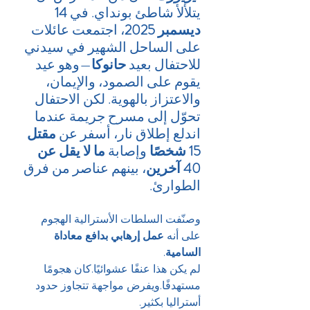
يتلألأ شاطئ بونداي. في 
14 
ديسمبر 2025
، اجتمعت عائلات 
على الساحل الشهير في سيدني 
للاحتفال بعيد 
حانوكا
—وهو عيد 
يقوم على الصمود، والإيمان، 
والاعتزاز بالهوية. لكن الاحتفال 
تحوّل إلى مسرح جريمة عندما 
اندلع إطلاق نار، أسفر عن 
مقتل 
15 شخصًا
 وإصابة 
ما لا يقل عن 
40 آخرين
، بينهم عناصر من فرق 
الطوارئ.
وصنّفت السلطات الأسترالية الهجوم 
على أنه 
عمل إرهابي بدافع معاداة 
السامية
.
لم يكن هذا عنفًا عشوائيًا.كان هجومًا 
مستهدفًا.ويفرض مواجهة تتجاوز حدود 
أستراليا بكثير.