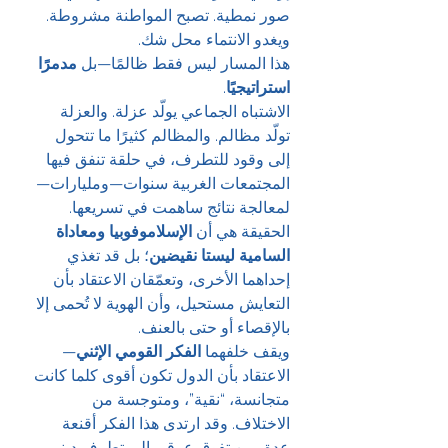
صور نمطية. تصبح المواطنة مشروطة. 
ويغدو الانتماء محل شك.
هذا المسار ليس فقط ظالمًا—بل 
مدمرًا 
استراتيجيًا
.
الاشتباه الجماعي يولّد عزلة. والعزلة 
تولّد مظالم. والمظالم كثيرًا ما تتحول 
إلى وقود للتطرف، في حلقة تنفق فيها 
المجتمعات الغربية سنوات—ومليارات—
لمعالجة نتائج ساهمت في تسريعها.
الحقيقة هي أن 
الإسلاموفوبيا ومعاداة 
السامية ليستا نقيضين
؛ بل قد تغذي 
إحداهما الأخرى، وتعمّقان الاعتقاد بأن 
التعايش مستحيل، وأن الهوية لا تُحمى إلا 
بالإقصاء أو حتى بالعنف.
ويقف خلفهما 
الفكر القومي الإثني
—
الاعتقاد بأن الدول تكون أقوى كلما كانت 
متجانسة، “نقية”، ومتوجسة من 
الاختلاف. وقد ارتدى هذا الفكر أقنعة 
عدة، من تفوق عرقي إلى تطرف ديني 