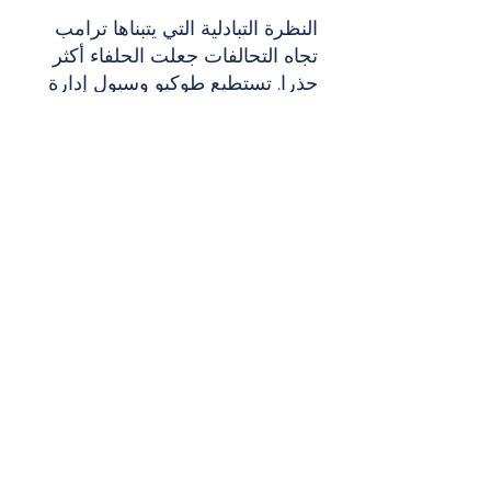
النظرة التبادلية التي يتبناها ترامب 
تجاه التحالفات جعلت الحلفاء أكثر 
حذرا. تستطيع طوكيو وسيول إدارة 
الضغوط لزيادة الإنفاق الدفاعي. ما 
يصعب عليهما إدارته هو الغموض 
حول ما إذا كانت واشنطن تنظر إلى 
التحالفات كالتزامات استراتيجية 
طويلة الأمد أم كتكاليف قابلة 
للتفاوض.
لهذا السبب، فإن أفضل نتيجة 
بالنسبة إلى اليابان وكوريا الجنوبية 
ليست نتيجة درامية. بل نتيجة 
منضبطة: لغة أميركية واضحة بشأن 
تايوان، وعدم إضعاف الردع ضد 
كوريا الشمالية، وتقدم عملي لإبقاء 
مضيق هرمز مفتوحا، وطمأنة بأن 