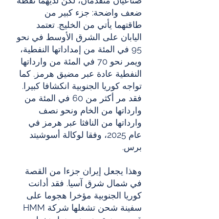
صناعيان متقدمان، لكن لديهما نقطة 
ضعف واضحة: جزء كبير من 
طاقتهما يأتي من الخليج. تعتمد 
اليابان على الشرق الأوسط في نحو 
95 في المئة من إمداداتها النفطية، 
ويمر نحو 70 في المئة من وارداتها 
النفطية عادة عبر مضيق هرمز. كما 
تواجه كوريا الجنوبية انكشافا كبيرا. 
فقد مر أكثر من 60 في المئة من 
وارداتها من الخام ونحو نصف 
وارداتها من النافثا عبر هرمز في 
عام 2025، وفقا لوكالة أسوشيتد 
برس.
وهذا يجعل إيران جزءا من القصة 
في شمال شرق آسيا. فقد أدانت 
كوريا الجنوبية مؤخرا هجوما على 
سفينة شحن تشغلها شركة HMM 