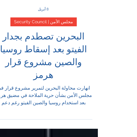
8 أبريل
مجلس الأمن | Security Council
البحرين تصطدم بجدار
الفيتو بعد إسقاط روسيا
والصين مشروع قرار
هرمز
انهارت محاولة البحرين لتمرير مشروع قرار ف
مجلس الأمن بشأن حرية الملاحة في مضيق هر
بعد استخدام روسيا والصين الفيتو رغم دعم
الأغلبية. وكشف التصويت الفاشل انقسامًا أعم
حول إيران، والأمن البحري، ومن يملك حق تعر