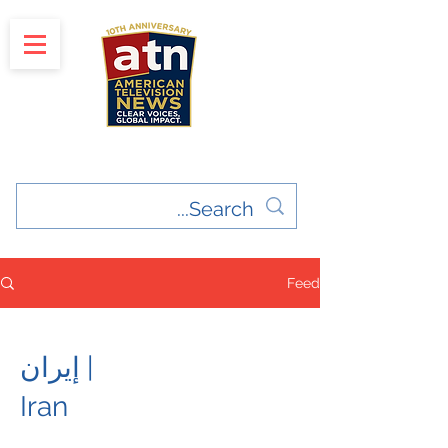
"Clear Voices. Global Impact"
News & Media Production
Feed
إيران |
Iran